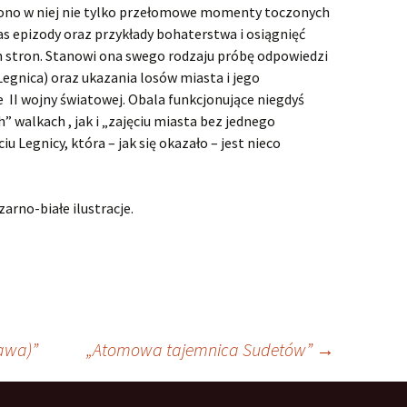
iono w niej nie tylko przełomowe momenty toczonych
as epizody oraz przykłady bohaterstwa i osiągnięć
h stron. Stanowi ona swego rodzaju próbę odpowiedzi
egnica) oraz ukazania losów miasta i jego
II wojny światowej. Obala funkcjonujące niegdyś
” walkach , jak i „zajęciu miasta bez jednego
iu Legnicy, która – jak się okazało – jest nieco
zarno-białe ilustracje.
awa)”
„Atomowa tajemnica Sudetów”
→