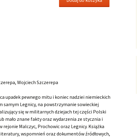
Dodaj do koszyka
czerepa, Wojciech Szczerepa
ąca upadek pewnego mitu i koniec nadziei niemieckich
m samym Legnicy, na powstrzymanie sowieckiej
alizujący się w militarnych dziejach tej części Polski
ub mało znane fakty oraz wydarzenia ze stycznia i
 w rejonie Malczyc, Prochowic oraz Legnicy. Książka
literatury, wspomnień oraz dokumentów źródłowych,