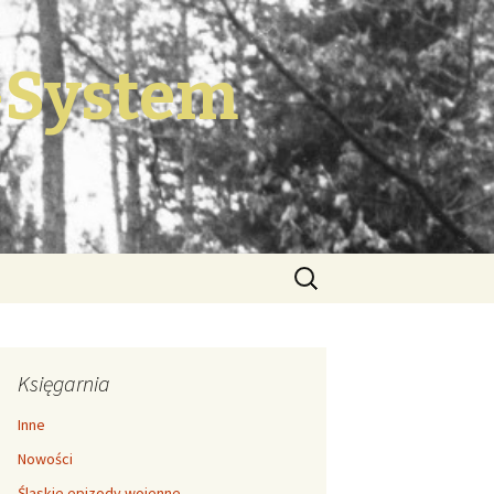
-System
Szukaj:
Księgarnia
Inne
Nowości
Śląskie epizody wojenne