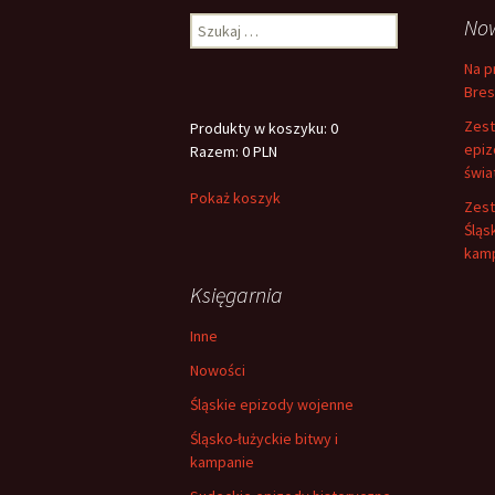
wpisy
Szukaj:
No
Na p
Bres
Zest
Produkty w koszyku: 0
epiz
Razem: 0 PLN
świa
Pokaż koszyk
Zest
Śląs
kam
Księgarnia
Inne
Nowości
Śląskie epizody wojenne
Śląsko-łużyckie bitwy i
kampanie