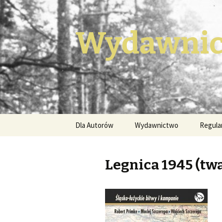
Wydawnic
Przeskocz
Dla Autorów
Wydawnictwo
Regula
do
treści
Legnica 1945 (tw