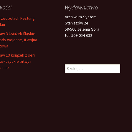
wości
Wydawnictwo
Archiwum-System
rzedpolach Festung
Staniszów 2e
lau
58-500 Jelenia Góra
aw 3 książek Śląskie
tel. 509-054-632
ody wojenne, II wojna
towa
aw 13 książek z serii
ko-łużyckie bitwy i
Szukaj:
panie