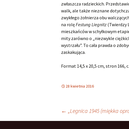
zwłaszcza radzieckich. Przedstaw
walk, ale także nieznane dotychcz
zwykłego żołnierza obu walczącyc
na rolę
Festung Liegnitz
(Twierdzy L
mieszkańców w schyłkowym etapie 
mity zarówno o „niezwykle ciężkich
wystrzału”. To cała prawda o zdobyc
zaskakująca.
Format 14,5 x 20,5 cm, stron 166, c
28 kwietnia 2016
Zobacz
←
„Legnica 1945 (miękka opr