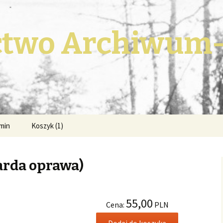
two Archiwum
min
Koszyk (1)
arda oprawa)
55,00
Cena:
PLN