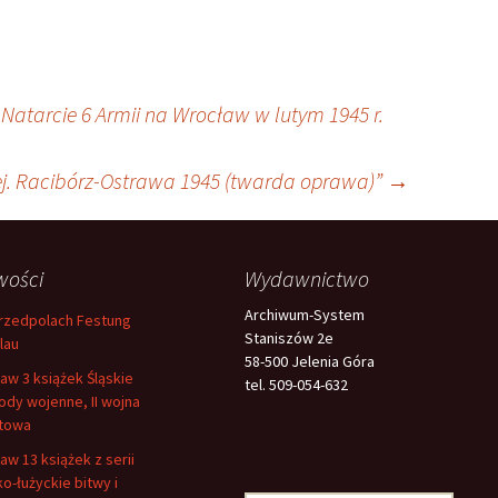
 Natarcie 6 Armii na Wrocław w lutym 1945 r.
j. Racibórz-Ostrawa 1945 (twarda oprawa)”
→
wości
Wydawnictwo
Archiwum-System
rzedpolach Festung
Staniszów 2e
lau
58-500 Jelenia Góra
aw 3 książek Śląskie
tel. 509-054-632
ody wojenne, II wojna
towa
aw 13 książek z serii
ko-łużyckie bitwy i