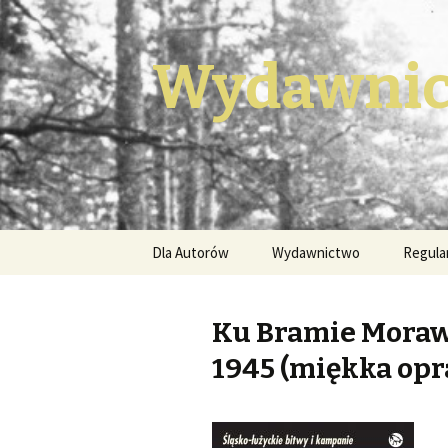
Wydawnic
Przeskocz
Dla Autorów
Wydawnictwo
Regula
do
treści
Ku Bramie Moraws
1945 (miękka opr