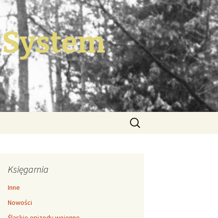
-System
Szukaj:
Księgarnia
Inne
Nowości
Śląskie epizody wojenne