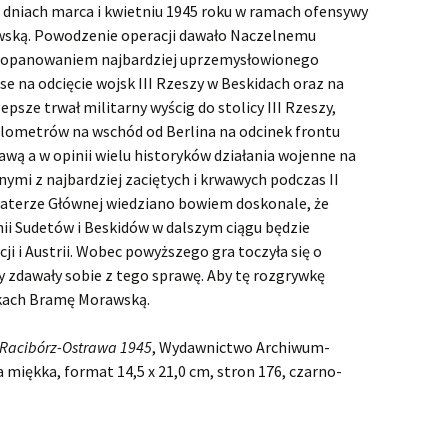
dniach marca i kwietniu 1945 roku w ramach ofensywy
ską. Powodzenie operacji dawało Naczelnemu
 opanowaniem najbardziej uprzemysłowionego
e na odcięcie wojsk III Rzeszy w Beskidach oraz na
epsze trwał militarny wyścig do stolicy III Rzeszy,
kilometrów na wschód od Berlina na odcinek frontu
ą a w opinii wielu historyków działania wojenne na
nymi z najbardziej zaciętych i krwawych podczas II
waterze Głównej wiedziano bowiem doskonale, że
inii Sudetów i Beskidów w dalszym ciągu będzie
 i Austrii. Wobec powyższego gra toczyła się o
y zdawały sobie z tego sprawę. Aby tę rozgrywkę
ękach Bramę Morawską.
 Racibórz-Ostrawa 1945
, Wydawnictwo Archiwum-
 miękka, format 14,5 x 21,0 cm, stron 176, czarno-