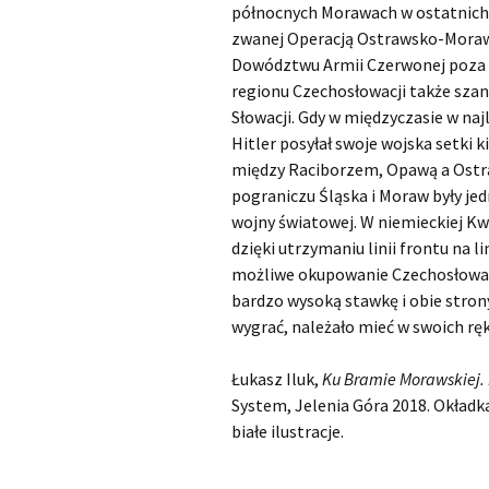
północnych Morawach w ostatnich 
zwanej Operacją Ostrawsko-Moraw
Dowództwu Armii Czerwonej poza
regionu Czechosłowacji także szans
Słowacji. Gdy w międzyczasie w najl
Hitler posyłał swoje wojska setki 
między Raciborzem, Opawą a Ostraw
pograniczu Śląska i Moraw były jed
wojny światowej. W niemieckiej K
dzięki utrzymaniu linii frontu na l
możliwe okupowanie Czechosłowacji
bardzo wysoką stawkę i obie stron
wygrać, należało mieć w swoich r
Łukasz Iluk,
Ku Bramie Morawskiej.
System, Jelenia Góra 2018. Okładka
białe ilustracje.